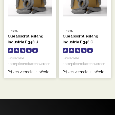
ERGON
ERGON
Olieabsorptieslang
Olieabsorptieslang
industrie E 348 U
industrie E 348 C
Absorptieslang
Absorptieslang
universeel
universeel
Universele
Universele
absorptieproducten worden
absorptieproducten worden
gebruikt om watergedragen
gebruikt om watergedragen
Prijzen vermeld in offerte
Prijzen vermeld in offerte
vloeistoffen en o..
vloeistoffen en o..