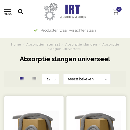
0
MENU
Producten waar wij achter staan
Home
/
Absorptiemateriaal
/
Absorptie slangen
/
Absorptie
slangen universeel
Absorptie slangen universeel