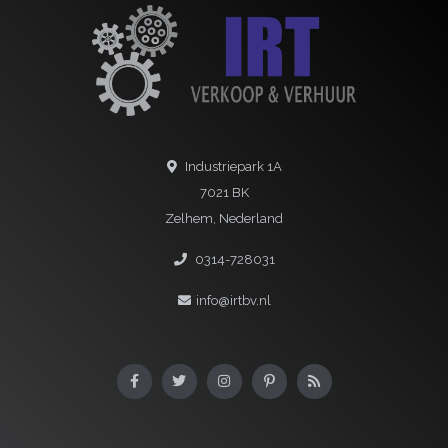
Industriepark 1A
7021 BK
Zelhem, Nederland
0314-728031
info@irtbv.nl