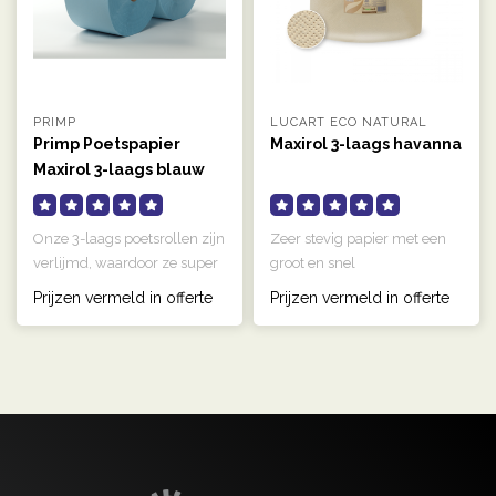
PRIMP
LUCART ECO NATURAL
Primp Poetspapier
Maxirol 3-laags havanna
Maxirol 3-laags blauw
Onze 3-laags poetsrollen zijn
Zeer stevig papier met een
verlijmd, waardoor ze super
groot en snel
sterk zijn en nauwelij..
opnamevermogen. De Eco
Prijzen vermeld in offerte
Prijzen vermeld in offerte
Natural lijn bes..