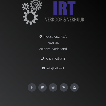
Industriepark 1A
7021 BK
Zelhem, Nederland
0314-728031
info@irtbv.nl