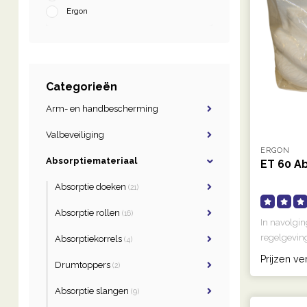
Ergon
Categorieën
Arm- en handbescherming
Valbeveiliging
ERGON
Absorptiemateriaal
ET 60 A
Absorptie doeken
(21)
Absorptie rollen
(16)
In navolgin
regelgeving
Absorptiekorrels
(4)
..
Prijzen ve
Drumtoppers
(2)
Absorptie slangen
(9)