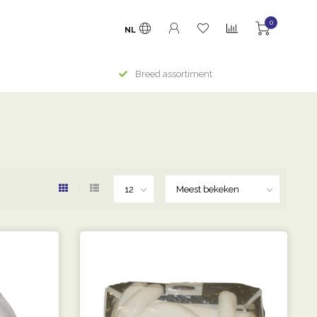
0
NL
Breed assortiment