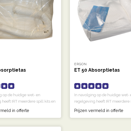
ERGON
bsorptietas
ET 50 Absorptietas
g op de huidige wet- en
In navolging op de huidige wet- 
 heeft IRT meerdere spill kits en
regelgeving heeft IRT meerdere sp
..
rmeld in offerte
Prijzen vermeld in offerte