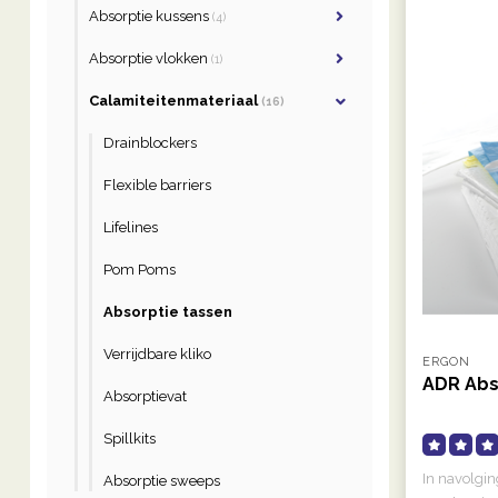
Absorptie kussens
(4)
Absorptie vlokken
(1)
Calamiteitenmateriaal
(16)
Drainblockers
Flexible barriers
Lifelines
Pom Poms
Absorptie tassen
Verrijdbare kliko
ERGON
ADR Abs
Absorptievat
Spillkits
In navolgin
Absorptie sweeps