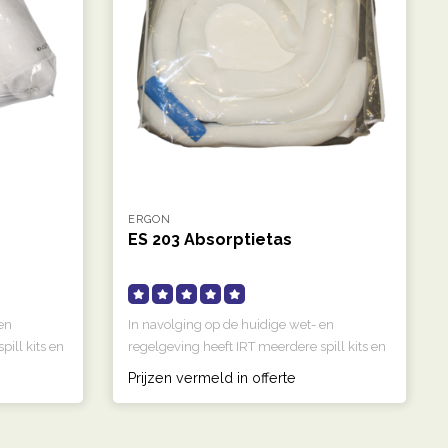
ERGON
ES 203 Absorptietas
en
In navolging op de huidige wet- en
ill kits en
regelgeving heeft IRT meerdere spill kits en
..
Prijzen vermeld in offerte