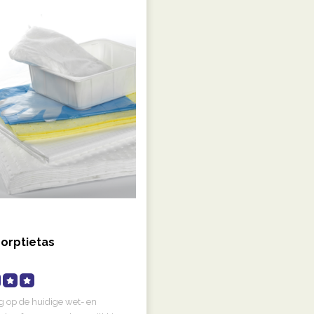
orptietas
g op de huidige wet- en