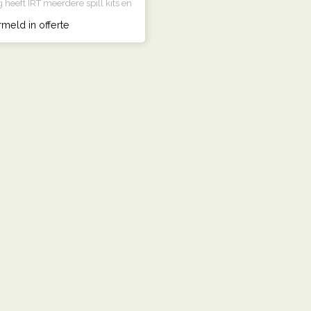
 heeft IRT meerdere spill kits en
rmeld in offerte