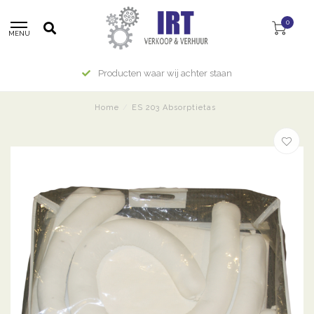
0
MENU
Producten waar wij achter staan
Home
/
ES 203 Absorptietas