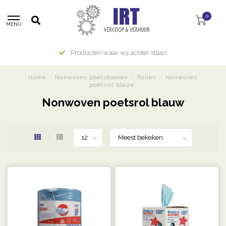
0
MENU
Producten waar wij achter staan
Home
/
Nonwoven poetsdoeken
/
Rollen
/
Nonwoven
poetsrol blauw
Nonwoven poetsrol blauw