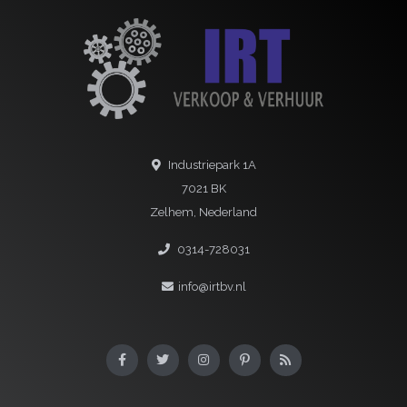
Industriepark 1A
7021 BK
Zelhem, Nederland
0314-728031
info@irtbv.nl