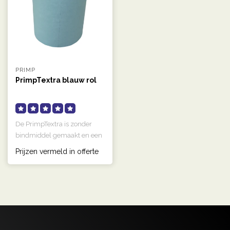
PRIMP
PrimpTextra blauw rol
De PrimpTextra is zonder
bindmiddel gemaakt en een
goed absorberende,
Prijzen vermeld in offerte
uitermate ..