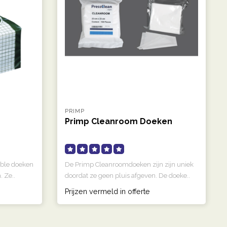
PRIMP
Primp Cleanroom Doeken
able doeken
De Primp Cleanroomdoeken zijn zijn uniek
. Ze..
doordat ze geen pluis afgeven. De doeke..
Prijzen vermeld in offerte