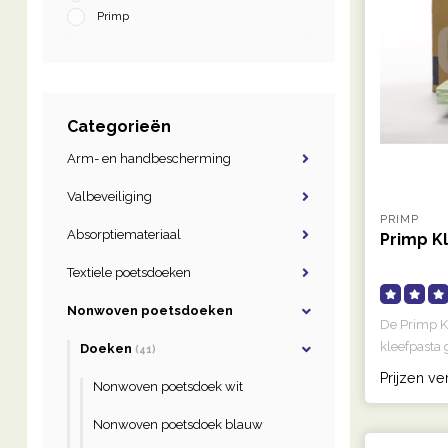
Primp
Categorieën
Arm- en handbescherming
Valbeveiliging
PRIMP
Absorptiemateriaal
Primp K
Textiele poetsdoeken
Nonwoven poetsdoeken
De Primp K
kleefpasta 
Doeken
(41)
Prijzen ve
Nonwoven poetsdoek wit
Nonwoven poetsdoek blauw