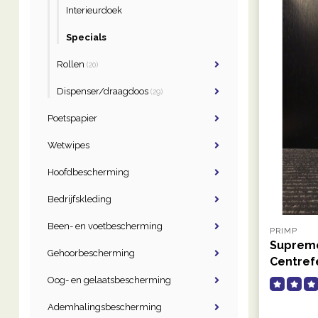
Interieurdoek
Specials
Rollen
(20)
Dispenser/draagdoos
(29)
Poetspapier
Wetwipes
Hoofdbescherming
Bedrijfskleding
Been- en voetbescherming
PRIMP
Supreme
Gehoorbescherming
Centref
Oog- en gelaatsbescherming
Ademhalingsbescherming