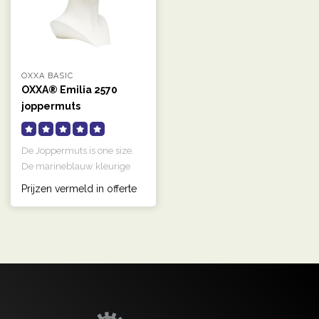
OXXA BASIC
OXXA® Emilia 2570
joppermuts
De Joppermuts is one size.
De marineblauw kleurige
muts is gemaakt van 100%
Prijzen vermeld in offerte
acry..