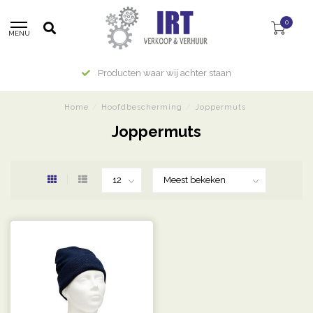
0
MENU
Producten waar wij achter staan
Home
/
Hoofdbescherming
/
Joppermuts
Joppermuts