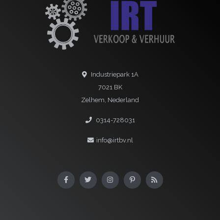
Industriepark 1A
7021 BK
Zelhem, Nederland
0314-728031
info@irtbv.nl