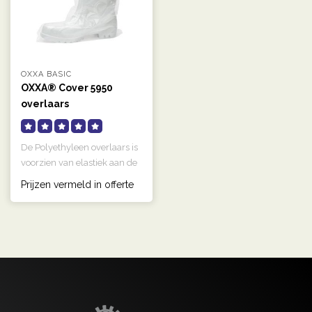
OXXA BASIC
OXXA® Cover 5950
overlaars
De Polyethyleen overlaars is
voorzien van elastiek aan de
bovenkant. De transpar..
Prijzen vermeld in offerte