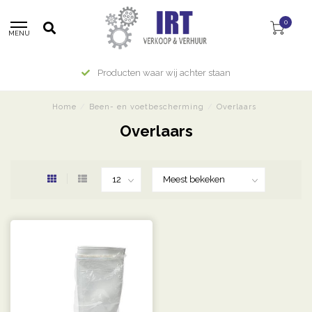
0
MENU
Producten waar wij achter staan
Home
/
Been- en voetbescherming
/
Overlaars
Overlaars