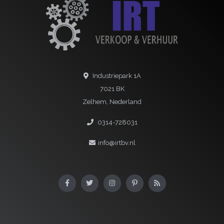
Industriepark 1A
7021 BK
Zelhem, Nederland
0314-728031
info@irtbv.nl