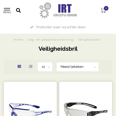
0
MENU
Producten waar wij achter staan
Home
/
Oog- en gelaatsbescherming
/
Veiligheidsbril
Veiligheidsbril