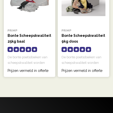
PRIMP
PRIMP
Bonte Scheepskwaliteit
Bonte Scheepskwaliteit
25kg baal
9kg doos
De bonte poetsdoeken van
De bonte poetsdoeken van
scheepskwaliteit worden
scheepskwaliteit worden
gebruikt om zware
gebruikt om zware
Prijzen vermeld in offerte
Prijzen vermeld in offerte
vervuilingen ..
vervuilingen ..