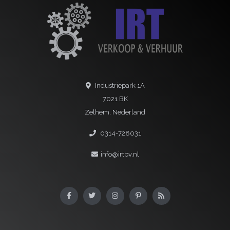
Industriepark 1A
7021 BK
Zelhem, Nederland
0314-728031
info@irtbv.nl