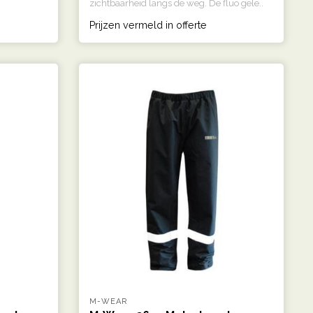
zichtbaarheid langs de weg. De fluo gele..
Prijzen vermeld in offerte
M-WEAR