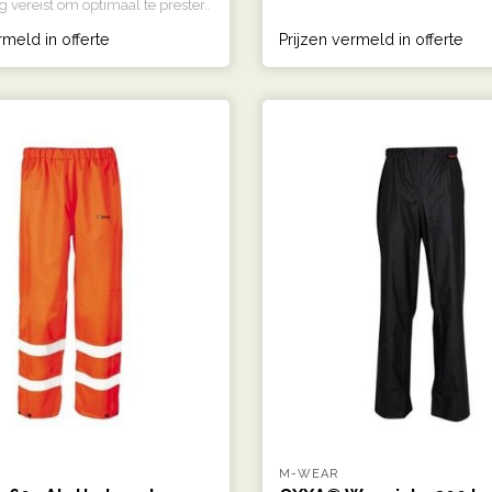
 vereist om optimaal te prester..
rmeld in offerte
Prijzen vermeld in offerte
M-WEAR