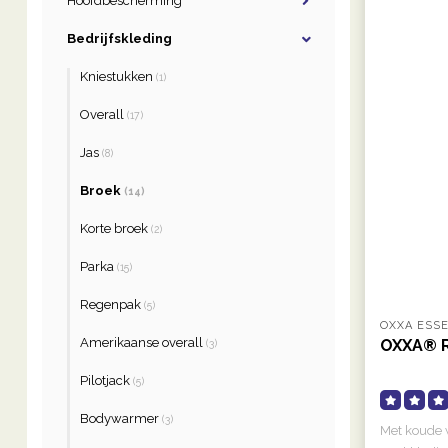
Hoofdbescherming
Bedrijfskleding
Kniestukken
(1)
Overall
(17)
Jas
(8)
Broek
(14)
Korte broek
(2)
Parka
(15)
Regenpak
(5)
OXXA ESS
Amerikaanse overall
OXXA® R
(3)
Pilotjack
(5)
Bodywarmer
(3)
Met koude