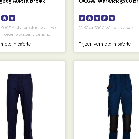
5605 Aletta broek
OXXA® Warwick 5300 b
605 Aletta broek is ideaal voor
M-Wear 5300 Warwick broek
 moeten opvallen tijdens h..
rmeld in offerte
Prijzen vermeld in offerte