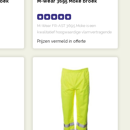
roek
M-Wear 3695 Moke broek
M-Wear FR-AST 3695 Moke is een
kwalitatief hoogwaardige vlamvertragende
en antis..
Prijzen vermeld in offerte