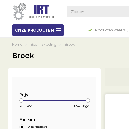
Breed assortiment
ONZE PRODUCTEN
Producten waar wij 
Home
/
Bedrijfskleding
/
Broek
Broek
Prijs
Min: €
0
Max: €
90
Merken
Alle merken