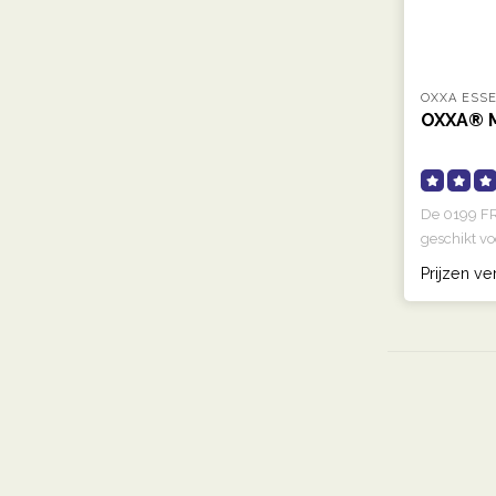
OXXA ESS
OXXA® M
De 0199 FR
geschikt vo
Prijzen ve