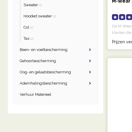
M-Wear 
Sweater
(1)
Hooded sweater
(2)
De M-Wear 5
Col
(1)
klanten die
Tas
(2)
Prijzen ve
Been- en voetbescherming
Gehoorbescherming
Oog- en gelaatsbescherming
Ademhalingsbescherming
Verhuur Materieel