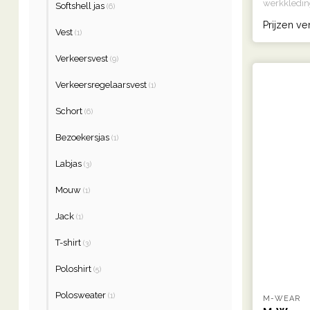
werkkleding
Softshell jas
(6)
Prijzen ve
Vest
(1)
Verkeersvest
(9)
Verkeersregelaarsvest
(1)
Schort
(6)
Bezoekersjas
(1)
Labjas
(3)
Mouw
(1)
Jack
(1)
T-shirt
(3)
Poloshirt
(5)
Polosweater
(1)
M-WEAR