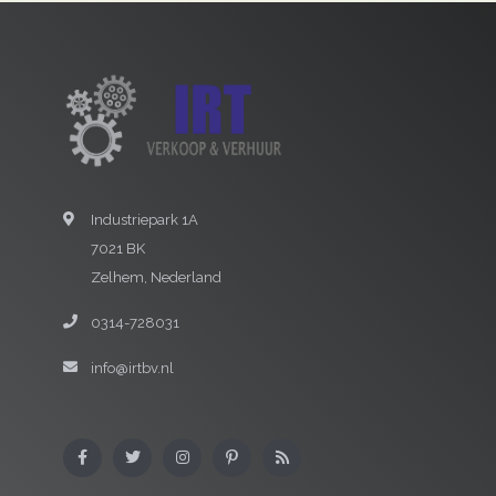
Industriepark 1A
7021 BK
Zelhem, Nederland
0314-728031
info@irtbv.nl