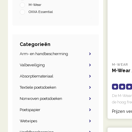
M-Wear
OXXA Essential
Categorieën
Arm- en handbescherming
M-WEAR
Valbeveiliging
M-Wear 
Absorptiemateriaal
Textiele poetsdoeken
De M-Wear 
Nonwoven poetsdoeken
de hoog fre
Poetspapier
Prijzen ve
Wetwipes