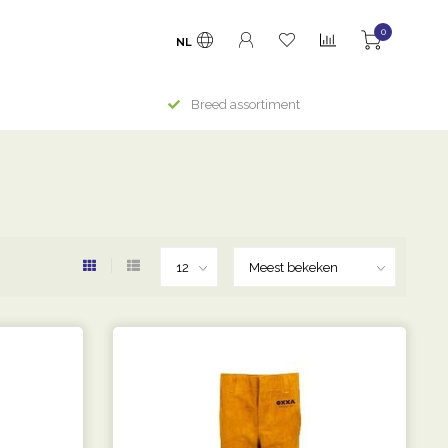
0
NL
Breed assortiment