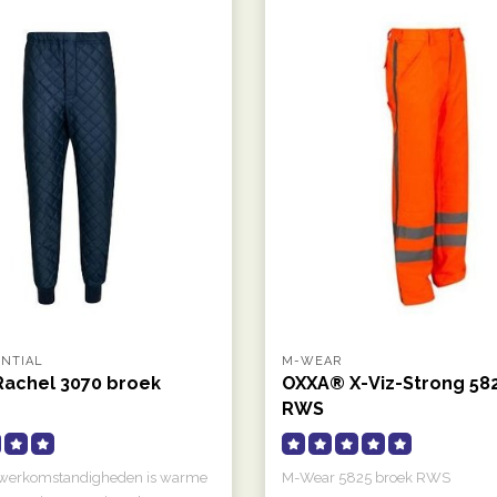
ENTIAL
M-WEAR
achel 3070 broek
OXXA® X-Viz-Strong 58
RWS
 werkomstandigheden is warme
M-Wear 5825 broek RWS