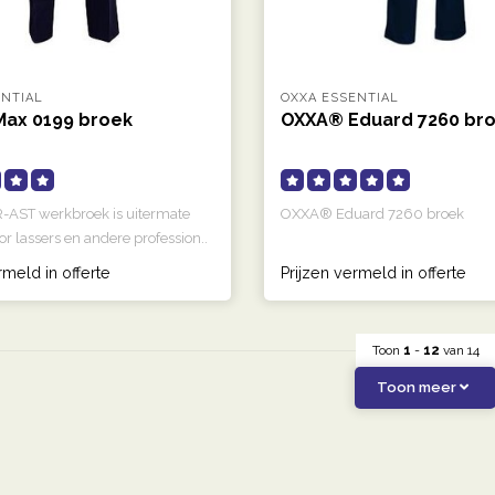
ENTIAL
OXXA ESSENTIAL
ax 0199 broek
OXXA® Eduard 7260 br
-AST werkbroek is uitermate
OXXA® Eduard 7260 broek
or lassers en andere profession..
rmeld in offerte
Prijzen vermeld in offerte
Toon
1
-
12
van 14
Toon meer