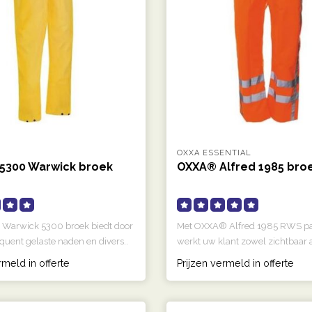
OXXA ESSENTIAL
5300 Warwick broek
OXXA® Alfred 1985 bro
Warwick 5300 broek biedt door
Met OXXA® Alfred 1985 RWS pa
quent gelaste naden en divers..
werkt uw klant zowel zichtbaar 
bui..
rmeld in offerte
Prijzen vermeld in offerte