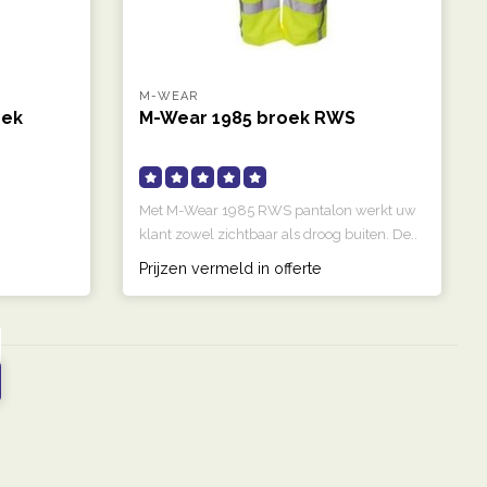
M-WEAR
oek
M-Wear 1985 broek RWS
Met M-Wear 1985 RWS pantalon werkt uw
klant zowel zichtbaar als droog buiten. De..
Prijzen vermeld in offerte