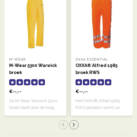
M-WEAR
OXXA ESSENTIAL
M-Wear 5300 Warwick
OXXA® Alfred 1985
broek
broek RWS
€--,--
€--,--
De M-Wear Warwick 5300
Met OXXA® Alfred 1985
broek biedt door de hoog
RWS pantalon werkt uw
frequent gel..
klant zowel zich..