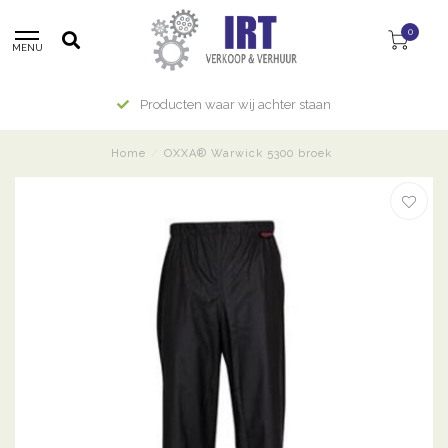
0
MENU
Producten waar wij achter staan
Home
/
OXXA® Warwick 5300 broek