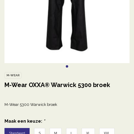
M-WEAR
M-Wear OXXA® Warwick 5300 broek
M-Wear 5300 Warwick broek
Maak een keuze:
*
Standaard
S
M
L
XL
XXL