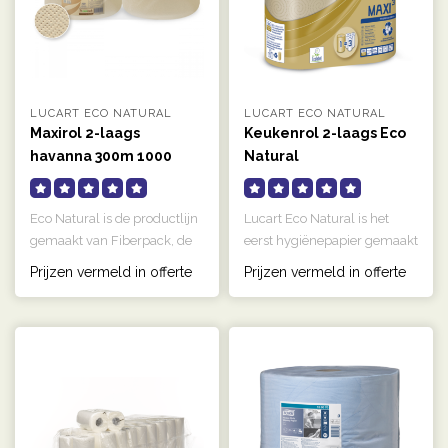
LUCART ECO NATURAL
LUCART ECO NATURAL
Maxirol 2-laags
Keukenrol 2-laags Eco
havanna 300m 1000
Natural
vellen
Eco Natural is de productlijn
Lucart Eco Natural is het
gemaakt van Fiberpack, de
eerst hygiënepapier gemaakt
grondstof die wordt verk..
van cellulosevezels uit d..
Prijzen vermeld in offerte
Prijzen vermeld in offerte