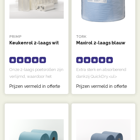
PRIMP
TORK
Keukenrol 2-laags wit
Maxirol 2-laags blauw
Onze 2-laags poetsrollen zijn
Extra sterk en absorberend
verlijmd, waardoor het
dankzij QuickDry.<ul>
papier sterker is en minder..
<li>Verpakking: Folie</li>
Prijzen vermeld in offerte
Prijzen vermeld in offerte
<li>Kl..