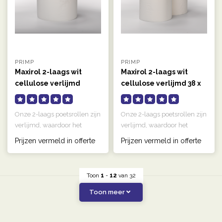
PRIMP
PRIMP
Maxirol 2-laags wit
Maxirol 2-laags wit
cellulose verlijmd
cellulose verlijmd 38 x
24 cm 380m
Onze 2-laags poetsrollen zijn
Onze 2-laags poetsrollen zijn
verlijmd, waardoor het
verlijmd, waardoor het
papier sterker is en minder..
papier sterker is en minder..
Prijzen vermeld in offerte
Prijzen vermeld in offerte
Toon
1
-
12
van 32
Toon meer