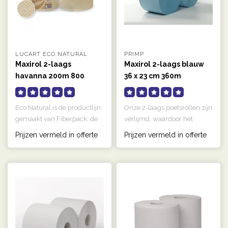
LUCART ECO NATURAL
PRIMP
Maxirol 2-laags
Maxirol 2-laags blauw
havanna 200m 800
36 x 23 cm 360m
vellen
Eco Natural is de productlijn
Onze 2-laags poetsrollen zijn
gemaakt van Fiberpack, de
verlijmd, waardoor het
grondstof die wordt verk..
papier sterker is en minder..
Prijzen vermeld in offerte
Prijzen vermeld in offerte