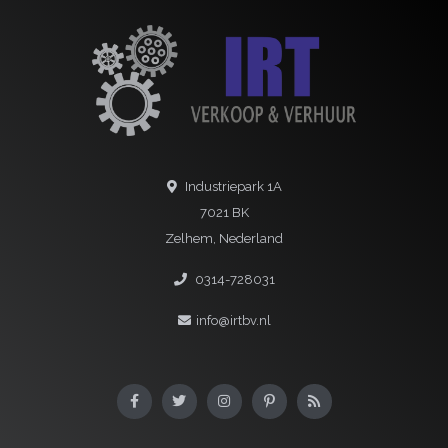
Industriepark 1A
7021 BK
Zelhem, Nederland
0314-728031
info@irtbv.nl