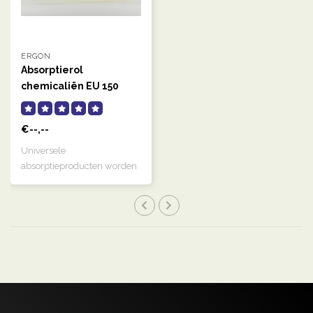
ERGON
Absorptierol
chemicaliën EU 150
Absorptierol
€--,--
Universele
absorptieproducten worden
gebruikt om watergedrag..