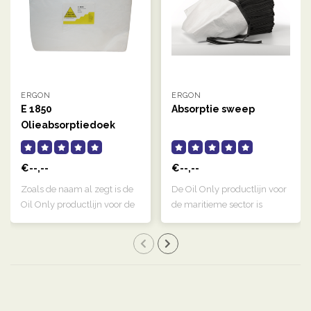
ERGON
ERGON
E 1850
Absorptie sweep
Olieabsorptiedoek
antistatisch
€--,--
€--,--
Zoals de naam al zegt is de
De Oil Only productlijn voor
Oil Only productlijn voor de
de maritieme sector is
ind..
specifie..