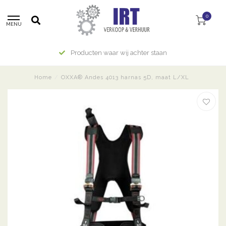
0
MENU
Producten waar wij achter staan
Home
/
OXXA® Andes 4013 harnas 5D, maat L/XL