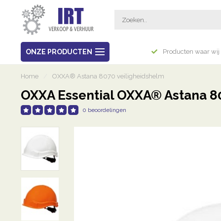
Breed assortiment
ONZE PRODUCTEN
Producten waar wij 
Home
/
OXXA® Astana 8070 veiligheidshelm
OXXA Essential OXXA® Astana 8
0 beoordelingen