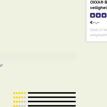
OXXA® B
veilighe
€--,--
Deze UV-be
veiligheids
biedt j..
97