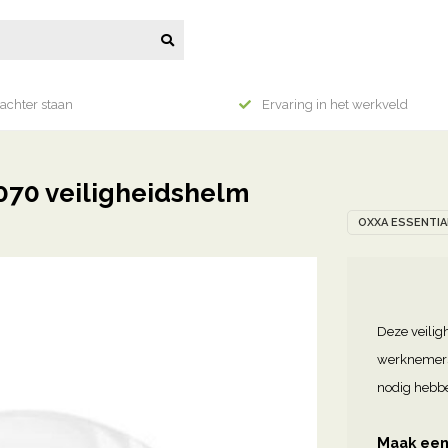
achter staan
Ervaring in het werkveld
070 veiligheidshelm
OXXA ESSENTIA
Deze veilig
werknemers 
nodig hebb
Maak een