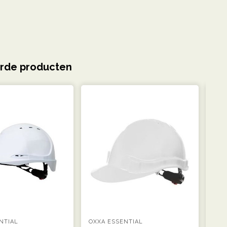
rde producten
NTIAL
OXXA ESSENTIAL
OXX