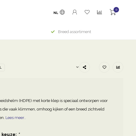
0
NL
Breed assortiment
L
heidshelm (HDPE) met korte klep is speciaal ontworpen voor
die vaak klimmen, omhoog kijken of een breed zichtveld
en.
Lees meer..
 keuze:
*