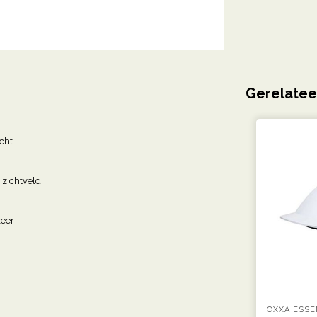
Gerelatee
cht
zichtveld
zeer
OXXA ESSE