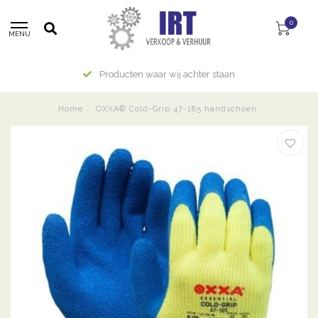
0
MENU
Producten waar wij achter staan
Home
/
OXXA® Cold-Grip 47-185 handschoen