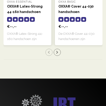
OXXA ESSENTIAL
OXXA BASIC
OXXA® Latex-Strong
OXXA® Cover 44-030
44-160 handschoen
handschoen
€--,--
€--,--
OXXA® Latex-Strong 44-
De OXXA® Cover 44-030
160 handschoen zijn
handschoenen zijn
naturelkleurige, g..
transparant, links e..