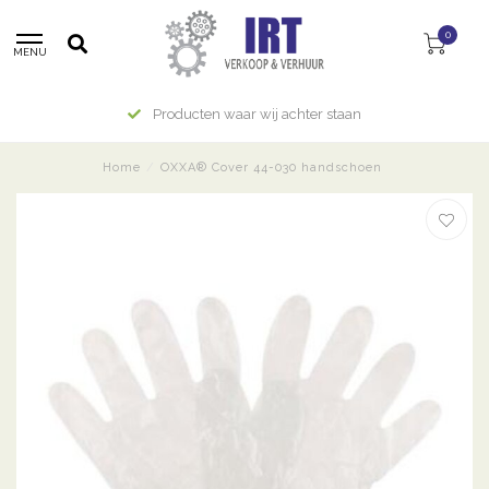
0
MENU
Producten waar wij achter staan
Home
/
OXXA® Cover 44-030 handschoen