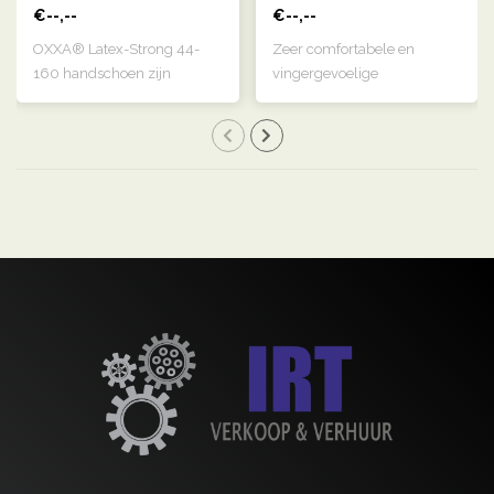
€--,--
€--,--
OXXA® Latex-Strong 44-
Zeer comfortabele en
160 handschoen zijn
vingergevoelige
naturelkleurige, g..
handschoen die door de ..