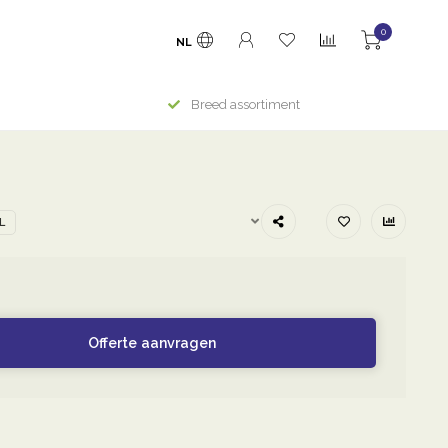
0
NL
Breed assortiment
L
Offerte aanvragen