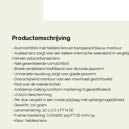
Productomschrijving
- Ruimzichtbril met heldere lens en transparant blauw montuur
- Acetaat lens zorgt voor een betere chemische weerstand in vergeli
met een polycarbonaat lens
- Niet geventileerde ruimzichtbril
- Brede verstelbare hoofdband voor de juiste pasvorm
- Universele neusbrug zorgt voor goede pasvorm
- Doorschijnend montuur voor een maximaal gezichtsveld
- Past over de meeste brillen
- Antidamp-coating (conform markering N gecertificeerd)
- UV400-bescherming
- Per stuk verpakt in een mooie polybag met ophangmogelijkheid
- Gewicht: 110 gram
- Lensmarkering: 2C-1.2 O 1 FT N CE
- Frame markering: O EN166 345 FT CE mm/yy
- Kleur: heldere lens