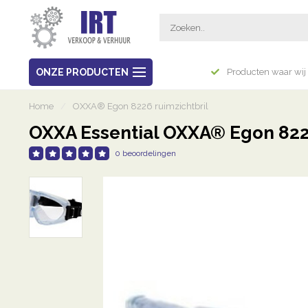
Breed assortiment
ONZE PRODUCTEN
Producten waar wij 
Home
/
OXXA® Egon 8226 ruimzichtbril
OXXA Essential OXXA® Egon 8226
0 beoordelingen