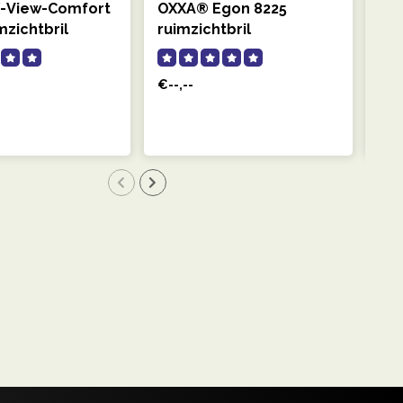
-View-Comfort
OXXA® Egon 8225
OXX
mzichtbril
ruimzichtbril
rui
€--,--
€--
OXXA
is v