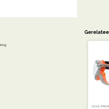
Gerelatee
jking
OXXA PRE