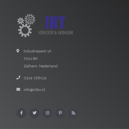
Industriepark 1A
7021 BK
Zelhem, Nederland
0314-728031
info@irtbv.nl