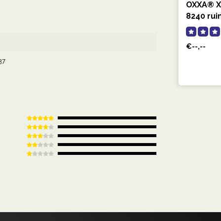
OXXA® X
8240 rui
€--,--
37