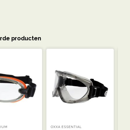
rde producten
MIUM
OXXA ESSENTIAL
OXX