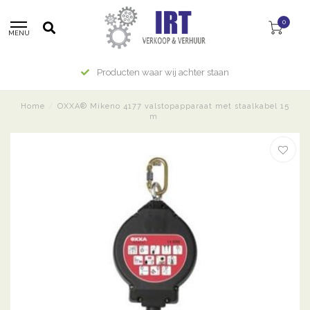
0
MENU
Producten waar wij achter staan
Home
/
OXXA® Mikeno 4177 valstopapparaat met staalkabel 15
m