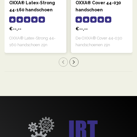
OXXA® Latex-Strong
OXXA® Cover 44-030
44-160 handschoen
handschoen
€--,--
€--,--
OXXA® Latex-Strong 44-
De OXXA® Cover 44-030
160 handschoen zijn
handschoenen zijn
naturelkleurige, g..
transparant, links e..