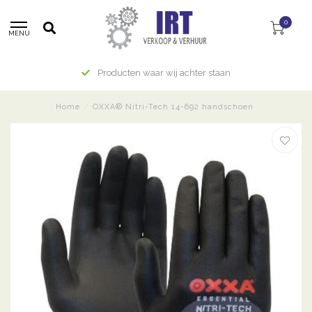
0
MENU
Producten waar wij achter staan
Home
/
OXXA® Nitri-Tech 14-692 handschoen