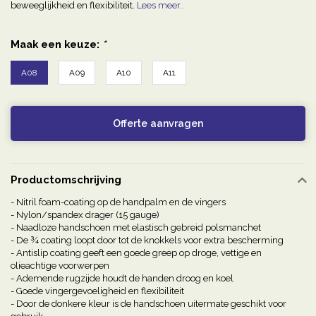
beweeglijkheid en flexibiliteit.
Lees meer..
Maak een keuze:
*
A08
A09
A10
A11
Offerte aanvragen
Productomschrijving
- Nitril foam-coating op de handpalm en de vingers
- Nylon/spandex drager (15 gauge)
- Naadloze handschoen met elastisch gebreid polsmanchet
- De ¾ coating loopt door tot de knokkels voor extra bescherming
- Antislip coating geeft een goede greep op droge, vettige en
olieachtige voorwerpen
- Ademende rugzijde houdt de handen droog en koel
- Goede vingergevoeligheid en flexibiliteit
- Door de donkere kleur is de handschoen uitermate geschikt voor