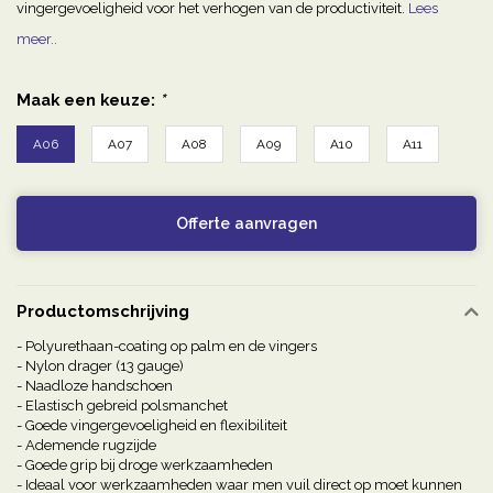
vingergevoeligheid voor het verhogen van de productiviteit.
Lees
meer..
Maak een keuze:
*
A06
A07
A08
A09
A10
A11
Offerte aanvragen
Productomschrijving
- Polyurethaan-coating op palm en de vingers
- Nylon drager (13 gauge)
- Naadloze handschoen
- Elastisch gebreid polsmanchet
- Goede vingergevoeligheid en flexibiliteit
- Ademende rugzijde
- Goede grip bij droge werkzaamheden
- Ideaal voor werkzaamheden waar men vuil direct op moet kunnen