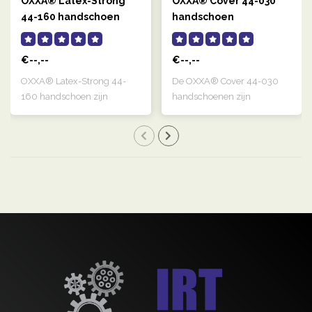
OXXA® Latex-Strong
OXXA® Cover 44-030
44-160 handschoen
handschoen
€--,--
€--,--
OXXA® Latex-Strong 44-
De OXXA® Cover 44-030
160 handschoen zijn
handschoenen zijn
naturelkleurige, g..
transparant, links e..