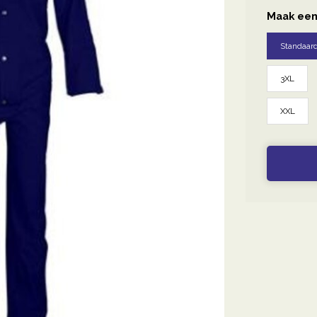
Maak een
Standaar
3XL
XXL