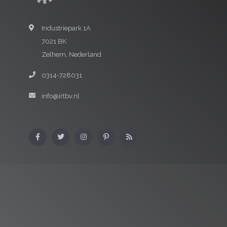
Industriepark 1A
7021 BK
Zelhem, Nederland
0314-728031
info@irtbv.nl