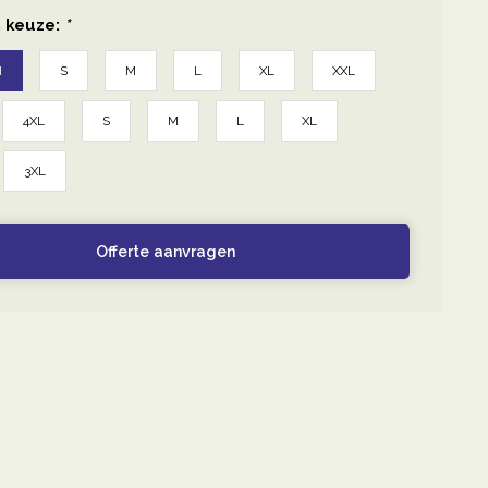
 keuze:
*
d
S
M
L
XL
XXL
4XL
S
M
L
XL
3XL
Offerte aanvragen