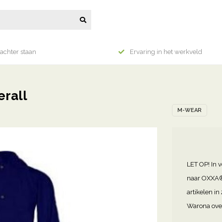
achter staan
Ervaring in het werkveld
rall
M-WEAR
LET OP! In 
naar OXXA®
artikelen i
Warona over