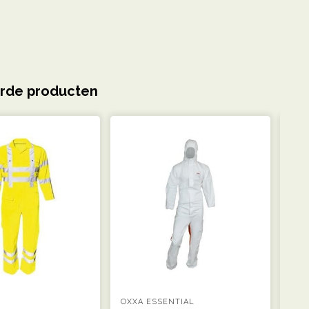
rde producten
OXXA ESSENTIAL
OXX