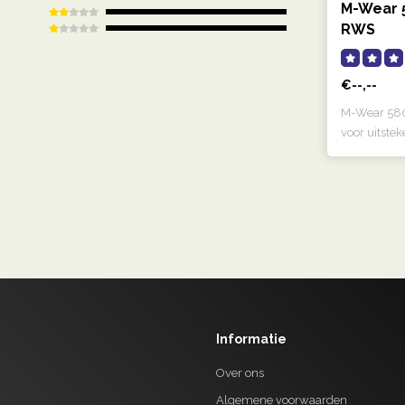
M-Wear 5
RWS
€--,--
M-Wear 580
voor uitstek
Informatie
Over ons
Algemene voorwaarden