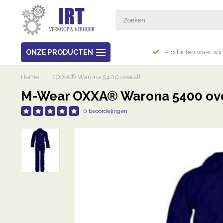
Breed assortiment
ONZE PRODUCTEN
Producten waar wij 
Home
/
OXXA® Warona 5400 overall
M-Wear OXXA® Warona 5400 ove
0 beoordelingen