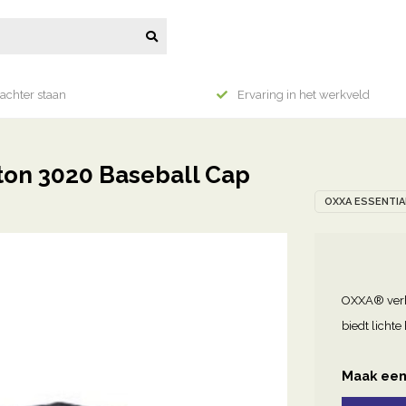
achter staan
Ervaring in het werkveld
on 3020 Baseball Cap
OXXA ESSENTIA
OXXA® verha
biedt licht
Maak een