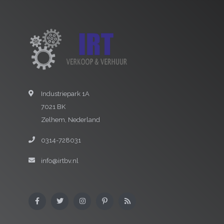
Industriepark 1A
7021 BK
Zelhem, Nederland
0314-728031
info@irtbv.nl