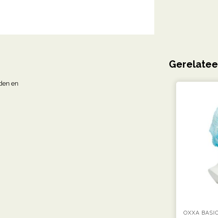
Gerelatee
den en
OXXA BASI