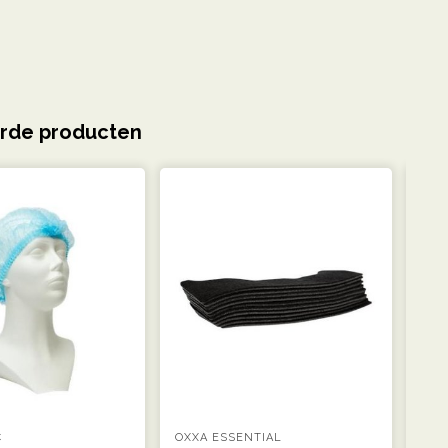
rde producten
C
OXXA ESSENTIAL
OXX