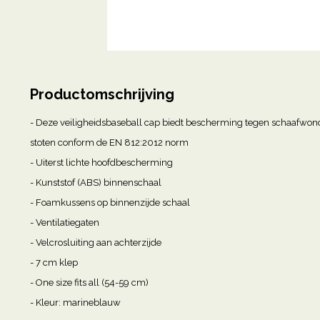
Productomschrijving
- Deze veiligheidsbaseball cap biedt bescherming tegen schaafwon
stoten conform de EN 812:2012 norm
- Uiterst lichte hoofdbescherming
- Kunststof (ABS) binnenschaal
- Foamkussens op binnenzijde schaal
- Ventilatiegaten
- Velcrosluiting aan achterzijde
- 7 cm klep
- One size fits all (54-59 cm)
- Kleur: marineblauw