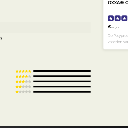
OXXA® C
€--,--
De Polyprop
9
voorzien van 