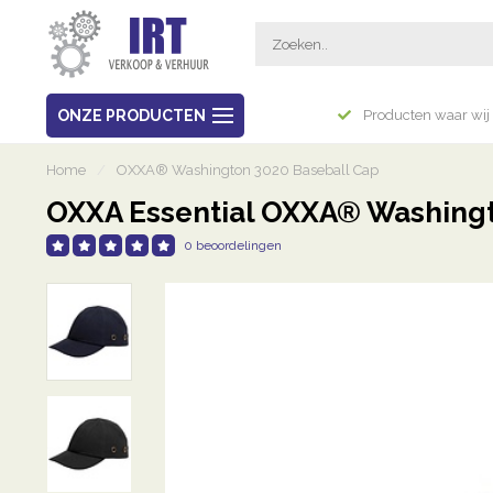
Breed assortiment
ONZE PRODUCTEN
Producten waar wij 
Home
/
OXXA® Washington 3020 Baseball Cap
OXXA Essential OXXA® Washingt
0 beoordelingen