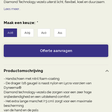
Diamond Technology vezels uiterst licht, flexibel, koel en duurzaam.
Lees meer..
Maak een keuze:
*
A08
A09
A10
A11
Offerte aanvragen
Productomschrijving
- Handschoen met nitril foam-coating
- De drager (18 gauge) is naast nylon en Lycra voorzien van
Dyneema®
Diamond technology-vezels die zorgen voor een zeer hoge
snijbestendigheid en een uitstekend comfort
- Het extra lange manchet (+3 cm) zorgt voor een maximale
bescherming
van de hand en de pols