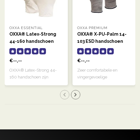
OXXA ESSENTIAL
OXXA PREMIUM
OXXA® Latex-Strong
OXXA® X-PU-Palm 14-
44-160 handschoen
103 ESD handschoen
€--,--
€--,--
OXXA® Latex-Strong 44-
Zeer comfortabele en
160 handschoen zijn
vingergevoelige
naturelkleurige, g..
handschoen die door de ..