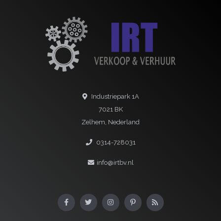
Industriepark 1A
7021 BK
Zelhem, Nederland
0314-728031
info@irtbv.nl