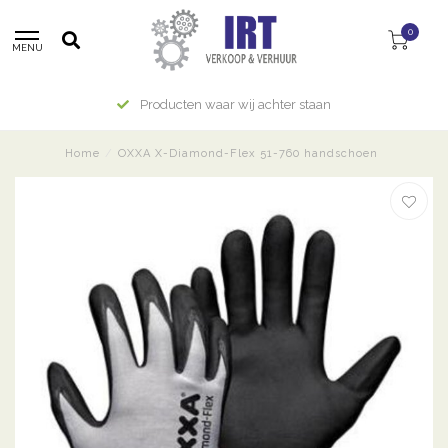
0
MENU
Producten waar wij achter staan
Home
/
OXXA X-Diamond-Flex 51-760 handschoen