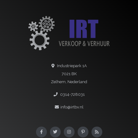
Industriepark 1A
7021 BK
Zelhem, Nederland
0314-728031
info@irtbv.nl