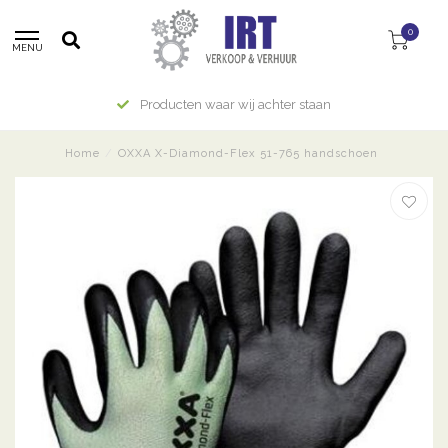
0
MENU
Producten waar wij achter staan
Home
/
OXXA X-Diamond-Flex 51-765 handschoen