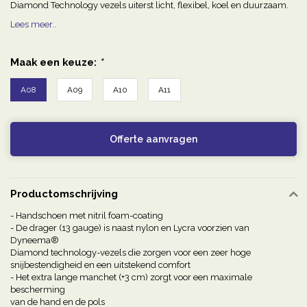
Diamond Technology vezels uiterst licht, flexibel, koel en duurzaam.
Lees meer..
Maak een keuze:
*
A08
A09
A10
A11
Offerte aanvragen
Productomschrijving
- Handschoen met nitril foam-coating
- De drager (13 gauge) is naast nylon en Lycra voorzien van
Dyneema®
Diamond technology-vezels die zorgen voor een zeer hoge
snijbestendigheid en een uitstekend comfort
- Het extra lange manchet (+3 cm) zorgt voor een maximale
bescherming
van de hand en de pols