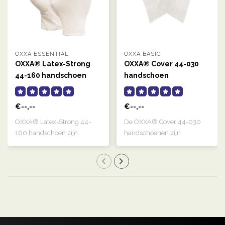
OXXA ESSENTIAL
OXXA BASIC
OXXA® Latex-Strong
OXXA® Cover 44-030
44-160 handschoen
handschoen
€--,--
€--,--
OXXA® Latex-Strong 44-
De OXXA® Cover 44-030
160 handschoen zijn
handschoenen zijn
naturelkleurige, g..
transparant, links e..