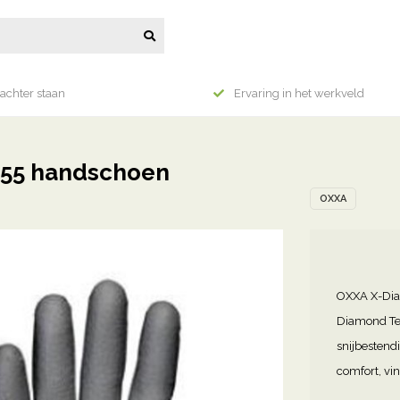
achter staan
Ervaring in het werkveld
755 handschoen
OXXA
OXXA X-Dia
Diamond Tec
snijbestend
comfort, vin