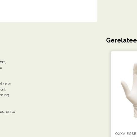
Gerelatee
ort,
de
ls die
ort
rming
euren te
OXXA ESSE