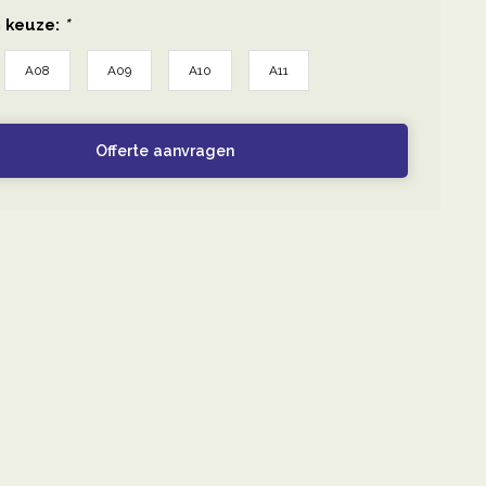
 keuze:
*
A08
A09
A10
A11
Offerte aanvragen