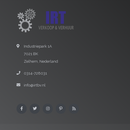
Industriepark 1A
7021 BK
Zelhem, Nederland
0314-728031
info@irtbv.nl