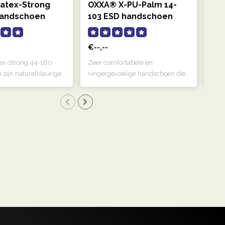
atex-Strong
OXXA® X-PU-Palm 14-
OX
handschoen
103 ESD handschoen
51
€--,--
€--
x-Strong 44-160
Zeer comfortabele en
OXX
zijn naturelkleurige,
vingergevoelige handschoen die
werk
door de ..
van 