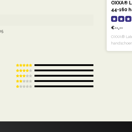
OXXA® L
44-160 
€--,--
05
OXXA® Late
handschoen 
g..