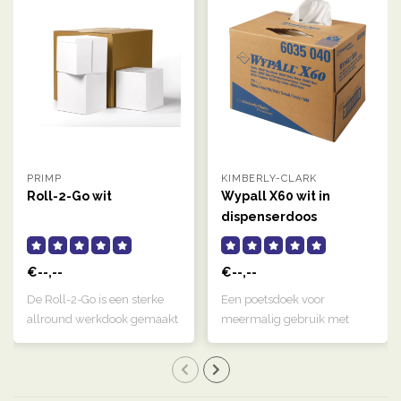
PRIMP
KIMBERLY-CLARK
Roll-2-Go wit
Wypall X60 wit in
dispenserdoos
€--,--
€--,--
De Roll-2-Go is een sterke
Een poetsdoek voor
allround werkdook gemaakt
meermalig gebruik met
van het..
hydroknit technolog..