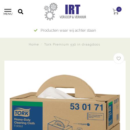
0
MENU
Producten waar wij achter staan
Home
/
Tork Premium 530 in draagdoos