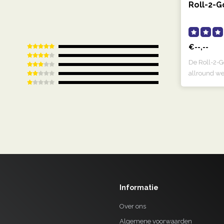
Roll-2-G
€--,--
De Roll-2-Go
allround w
het..
Informatie
Over ons
Algemene voorwaarden