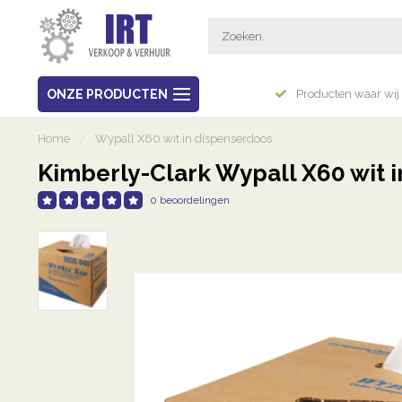
Breed assortiment
ONZE PRODUCTEN
Producten waar wij 
Home
/
Wypall X60 wit in dispenserdoos
Kimberly-Clark Wypall X60 wit 
0 beoordelingen