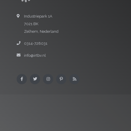
Industriepark 1A
7021 BK
Zelhem, Nederland
0314-728031
info@irtbv.nl