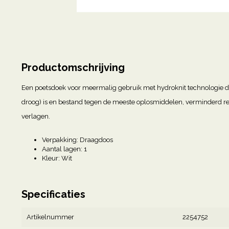
Productomschrijving
Een poetsdoek voor meermalig gebruik met hydroknit technologie die
droog) is en bestand tegen de meeste oplosmiddelen, verminderd rest
verlagen.
Verpakking: Draagdoos
Aantal lagen: 1
Kleur: Wit
Specificaties
Artikelnummer
2254752