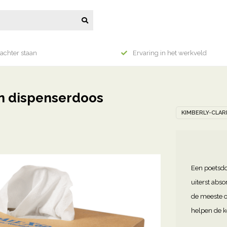
achter staan
Ervaring in het werkveld
in dispenserdoos
KIMBERLY-CLAR
Een poetsdo
uiterst abs
de meeste o
helpen de k