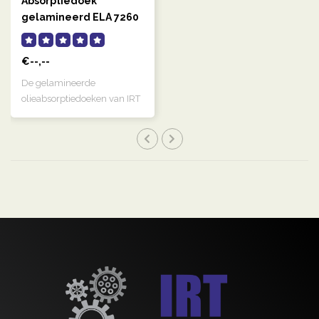
Absorptiedoek
gelamineerd ELA 7260
Gelamineerde doek
€--,--
De gelamineerde
olieabsorptiedoeken van IRT
zijn gemaakt van..