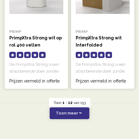
PRIMP
PRIMP
PrimpXtra Strong wit op
PrimpXtra Strong wit
rol 400 vellen
Interfolded
De PrimpXtra Strong is een
De PrimpXtra Strong is een
absorberende doek zonder
absorberende doek zonder
bindmiddel. Deze zijn
bindmiddel. Deze zijn
Prijzen vermeld in offerte
Prijzen vermeld in offerte
perfec..
perfec..
Toon
1
-
12
van 153
Toon meer