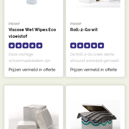
PRIMP
PRIMP
Viscose Wet Wipes Eco
Roll-2-Go wit
vloeistof
Deze vochtige
De Roll-2-Go is een sterke
schoonmaakdoeken zijn
allround werkdook gemaakt
ideaal voor het verwijderen
van het meest geavanceerde
Prijzen vermeld in offerte
Prijzen vermeld in offerte
van lichte vervu..
..