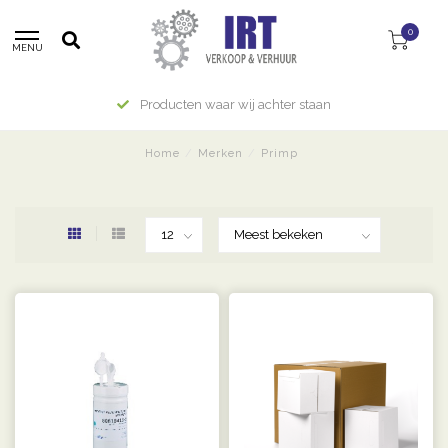
0
MENU
Producten waar wij achter staan
Home
/
Merken
/
Primp