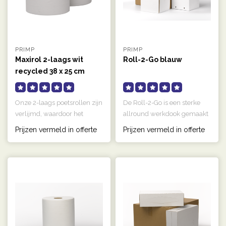
PRIMP
PRIMP
Maxirol 2-laags wit
Roll-2-Go blauw
recycled 38 x 25 cm
350m
Onze 2-laags poetsrollen zijn
De Roll-2-Go is een sterke
verlijmd, waardoor het
allround werkdook gemaakt
papier sterker is en minder..
van het meest geavanceerde
Prijzen vermeld in offerte
Prijzen vermeld in offerte
..