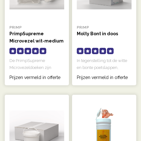
PRIMP
PRIMP
PrimpSupreme
Molty Bont in doos
Microvezel wit-medium
De PrimpSupreme
In tegenstelling tot de witte
Microvezeldoeken zijn
en bonte poetslappen,
uitwasbaar en absorberen
hebben de molty wegwerp
Prijzen vermeld in offerte
Prijzen vermeld in offerte
uitstekend vloeis..
poet..