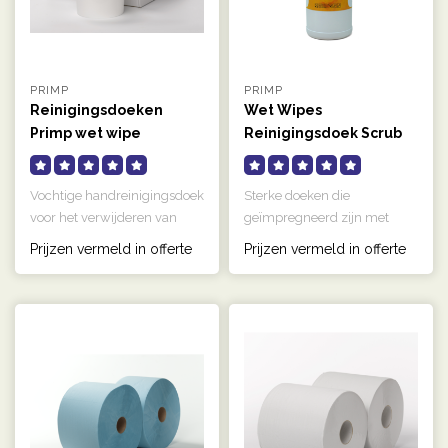
PRIMP
PRIMP
Reinigingsdoeken
Wet Wipes
Primp wet wipe
Reinigingsdoek Scrub
Eco Ultra
Vochtige handreinigingsdoek
Sterke doeken die
voor het verwijderen van
geïmpregneerd zijn met
algemeen vuil. Maakt de
bijzonder krachtige
Prijzen vermeld in offerte
Prijzen vermeld in offerte
han..
huidreinigers. De ..