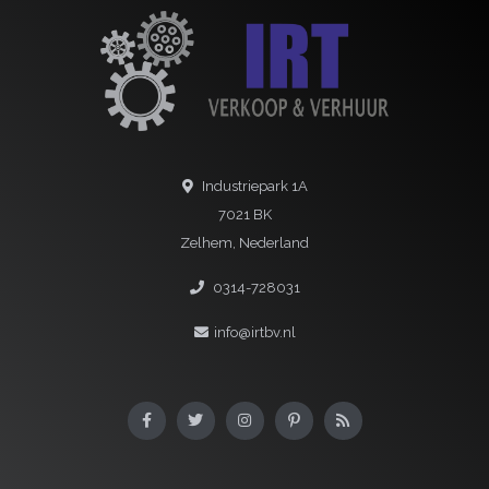
Industriepark 1A
7021 BK
Zelhem, Nederland
0314-728031
info@irtbv.nl