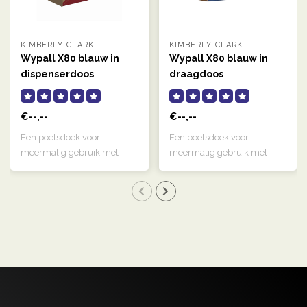
KIMBERLY-CLARK
KIMBERLY-CLARK
Wypall X80 blauw in
Wypall X80 blauw in
dispenserdoos
draagdoos
€--,--
€--,--
Een poetsdoek voor
Een poetsdoek voor
meermalig gebruik met
meermalig gebruik met
hydroknit technolog..
hydroknit technolog..