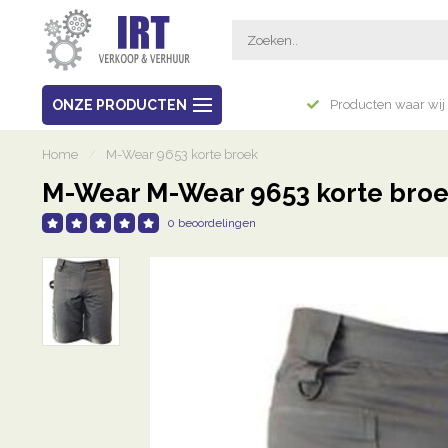
Breed assortiment
ONZE PRODUCTEN
Producten waar wij 
Home
/
M-Wear 9653 korte broek
M-Wear M-Wear 9653 korte bro
0 beoordelingen