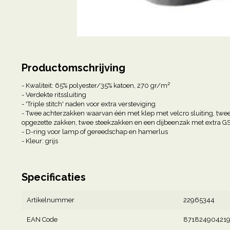
Productomschrijving
- Kwaliteit: 65% polyester/35% katoen, 270 gr/m²
- Verdekte ritssluiting
- 'Triple stitch' naden voor extra versteviging
- Twee achterzakken waarvan één met klep met velcro sluiting, twe
opgezette zakken, twee steekzakken en een dijbeenzak met extra G
- D-ring voor lamp of gereedschap en hamerlus
- Kleur: grijs
Specificaties
Artikelnummer
22965344
EAN Code
87182490421