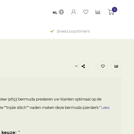
0
NL
Breed assortiment
Wear 9653 bermuda presteren uw klanten optimaal op de
e ""triple stitch"" naden maken deze bermuda ijzersterk."
Lees
 keuze:
*