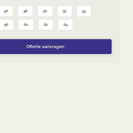
46
48
50
52
54
58
60
62
64
Offerte aanvragen