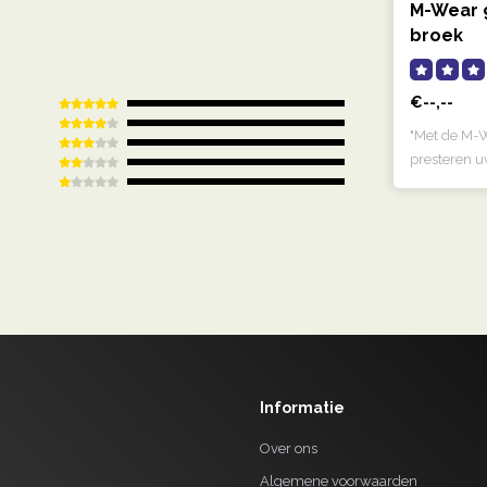
M-Wear 
broek
€--,--
"Met de M-
presteren u
op..
Informatie
Over ons
Algemene voorwaarden