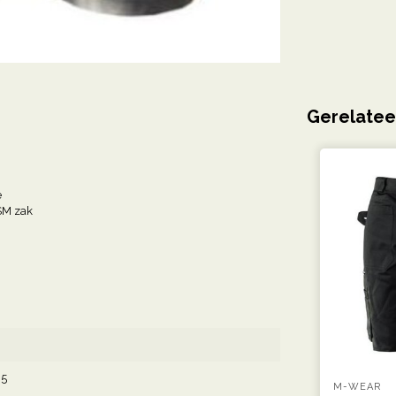
Gerelatee
e
SM zak
95
M-WEAR