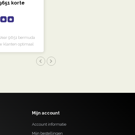
9651 korte
Wear 9651 bermuda
w klanten optimaal
Mijn account
Account informatie
Mijn bestellingen