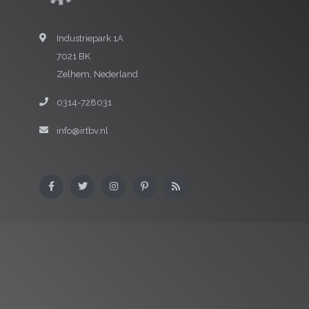
Industriepark 1A
7021 BK
Zelhem, Nederland
0314-728031
info@irtbv.nl