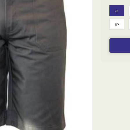
44
56