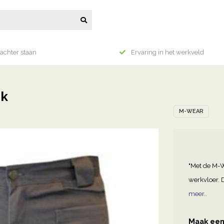
achter staan
Ervaring in het werkveld
ek
M-WEAR
"Met de M-
werkvloer. D
meer..
Maak een