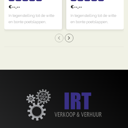
€--,--
€--,--
In tegenstelling tot de witte
In tegenstelling tot de witte
en bonte poetslappen,
en bonte poetslappen,
hebben d..
hebben d..