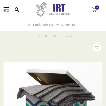
0
MENU
Producten waar wij achter staan
Home
/
Molty Bont in doos