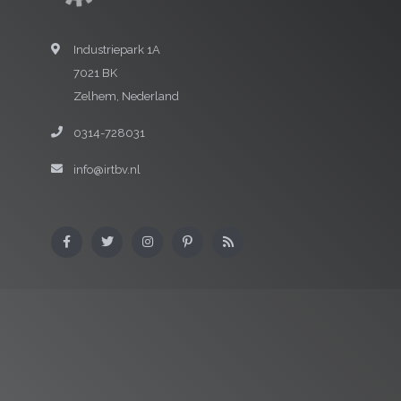
Industriepark 1A
7021 BK
Zelhem, Nederland
0314-728031
info@irtbv.nl