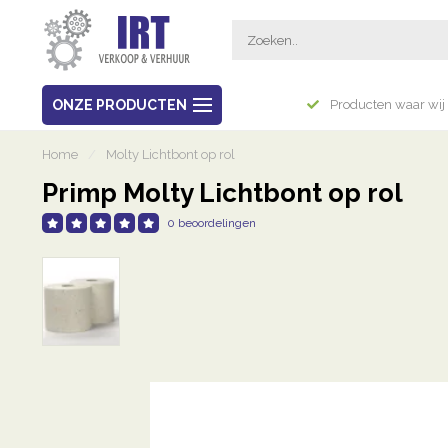
Breed assortiment
ONZE PRODUCTEN
Producten waar wij 
Home
/
Molty Lichtbont op rol
Primp Molty Lichtbont op rol
0 beoordelingen