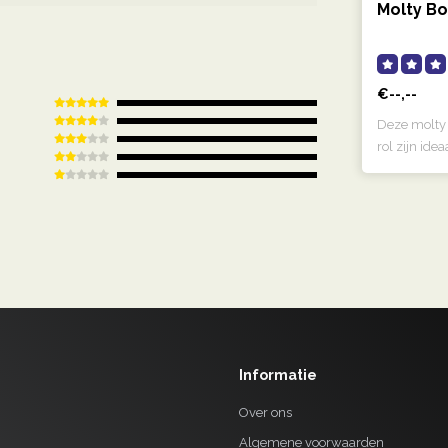
Molty Bo
€--,--
Deze molty
rol zijn ide
Informatie
Over ons
Algemene voorwaarden