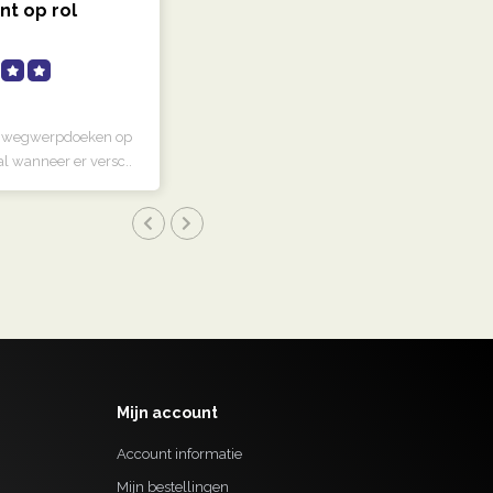
nt op rol
 wegwerpdoeken op
aal wanneer er versc..
Mijn account
Account informatie
Mijn bestellingen