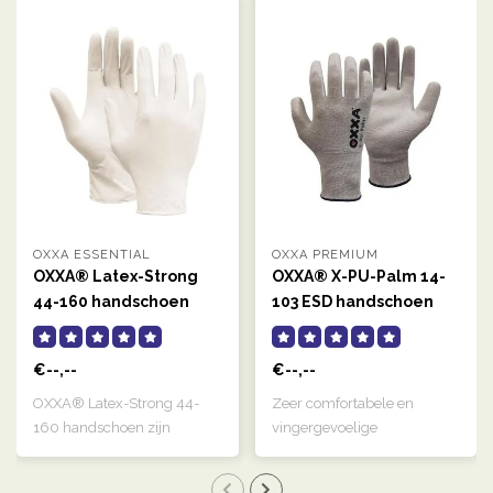
OXXA ESSENTIAL
OXXA PREMIUM
OXXA® Latex-Strong
OXXA® X-PU-Palm 14-
44-160 handschoen
103 ESD handschoen
€--,--
€--,--
OXXA® Latex-Strong 44-
Zeer comfortabele en
160 handschoen zijn
vingergevoelige
naturelkleurige, g..
handschoen die door de ..