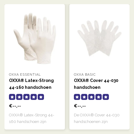
OXXA ESSENTIAL
OXXA BASIC
OXXA® Latex-Strong
OXXA® Cover 44-030
44-160 handschoen
handschoen
€--,--
€--,--
OXXA® Latex-Strong 44-
De OXXA® Cover 44-030
160 handschoen zijn
handschoenen zijn
naturelkleurige, g..
transparant, links e..