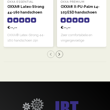
OXXA ESSENTIAL
OXXA PREMIUM
OXXA® Latex-Strong
OXXA® X-PU-Palm 14-
44-160 handschoen
103 ESD handschoen
€--,--
€--,--
OXXA® Latex-Strong 44-
Zeer comfortabele en
160 handschoen zijn
vingergevoelige
naturelkleurige, g..
handschoen die door de ..