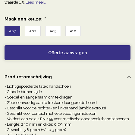
waarde 1,5.
Lees meer..
Maak een keuze:
*
A07
A08
A09
A10
Offerte aanvragen
Productomschrijving
- Licht gepoederde latex handschoen
- Gladde binnenzijde
- Soepel en aangenaam om te dragen
- Zeer eenvoudig aan te trekken door gerolde boord
- Geschikt voor de rechter- en linkerhand (ambidextrous)
- Geschikt voor contact met vele voedingsmiddelen
- Voldoet aan de eis EN 455 voor medische onderzoekshandschoenen
- Lengte: 240 mm en dikte: 0,09 mm
- Gewicht: 5,8 gram (+/- 0,3 gram)