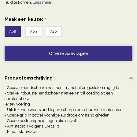
huid te komen.
Lees meer..
Maak een keuze:
*
A08
A09
A10
Offerte aanvragen
Productomschrijving
- Gecoate handschoen met tricot manchet en gesloten rugzijde
- Sterke, robuuste handschoen met een nitril coating op een
comfortabele
jersey voering
- Uitstekende weerstand tegen scherpe en schurende materialen
- Goede grip in zowel vochtige als droge omstandigheden
- Goede bestendigheid tegen olie en vet
- Antistatisch volgens EN 1149
- Kleur: blauw/wit