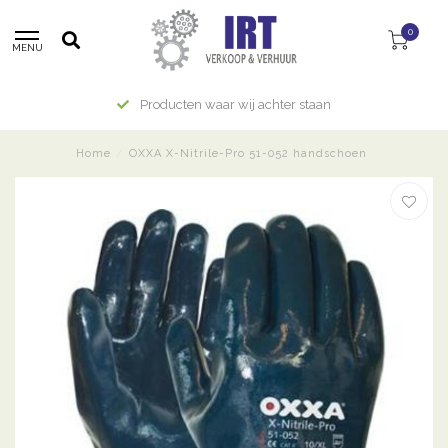
0
MENU
Producten waar wij achter staan
Home
/
OXXA X-Nitrile-Pro 51-052 handschoen