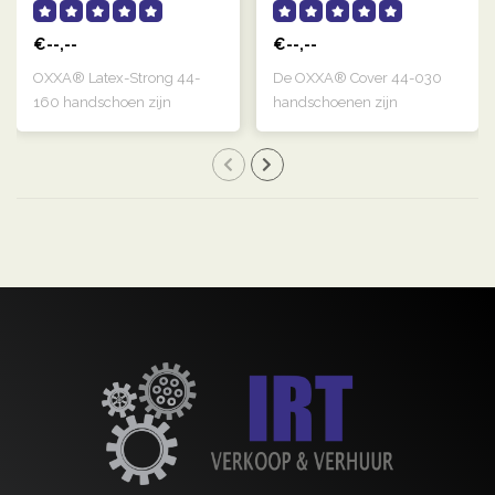
€--,--
€--,--
OXXA® Latex-Strong 44-
De OXXA® Cover 44-030
160 handschoen zijn
handschoenen zijn
naturelkleurige, g..
transparant, links e..