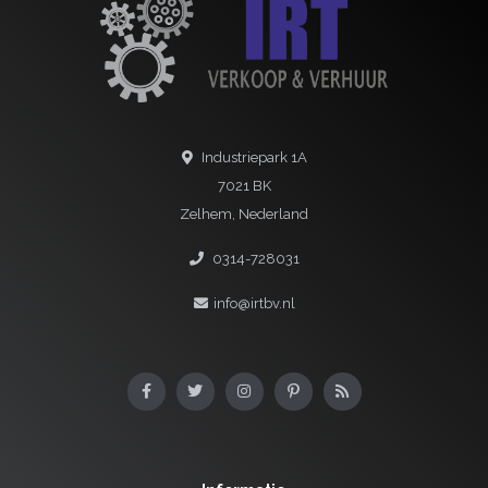
Industriepark 1A
7021 BK
Zelhem, Nederland
0314-728031
info@irtbv.nl