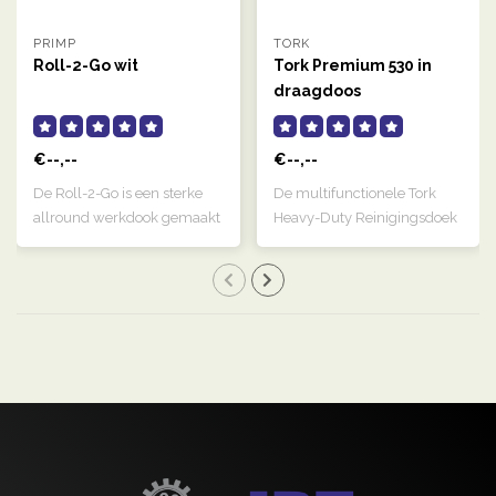
PRIMP
TORK
Roll-2-Go wit
Tork Premium 530 in
draagdoos
€--,--
€--,--
De Roll-2-Go is een sterke
De multifunctionele Tork
allround werkdook gemaakt
Heavy-Duty Reinigingsdoek
van het..
is zeer a..