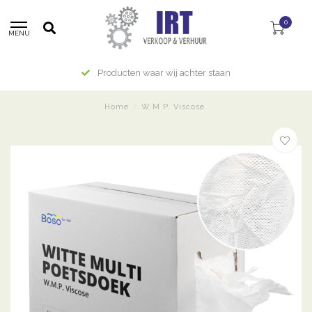
0
MENU
Producten waar wij achter staan
Home
/
W.M.P. Viscose