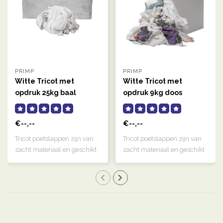
PRIMP
PRIMP
Witte Tricot met
Witte Tricot met
opdruk 25kg baal
opdruk 9kg doos
€--,--
€--,--
Tricot poetslappen zijn van
Tricot poetslappen zijn van
zacht materiaal en geschikt
zacht materiaal en geschikt
voor..
voor..