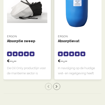
ERGON
ERGON
Absorptie sweep
Absorptievat
€--,--
€--,--
De Oil Only productlijn voor
In navolging op de huidige
de maritieme sector is
wet- en regelgeving heeft
specifie..
IRT mee..