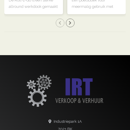
De Roll-2-Go is een sterke
Een poetsdoek voor
allround werkdook gemaakt
meermalig gebruik met
van het..
hydroknit technolog..
Industriepark 1A
7021 BK